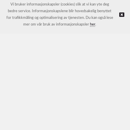
E-post:
petter@nordichotelsupport.no
Vi bruker informasjonskapsler (cookies) slik at vi kan yte deg
bedre service. Informasjonskapslene blir hovedsakelig benyttet
for trafikkmåling og optimalisering av tjenesten. Du kan også lese
© NORDIC HOTEL SUPPORT AS |
Nettbutikk levert av Kréatif
mer om vår bruk av informasjonskapsler
her
.