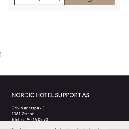
}
NORDIC HOTEL SUPPORT AS
Grini Næringspark 3
1361 Østerås
Telefon: :
90 15 09 90
E-post:
petter@nordichotelsupport.no