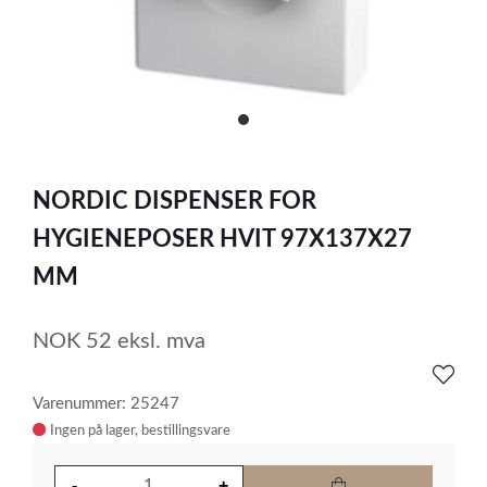
item
0
Item
1
NORDIC DISPENSER FOR
of
1
HYGIENEPOSER HVIT 97X137X27
MM
NOK
52
eksl. mva
Varenummer: 25247
Ingen på lager