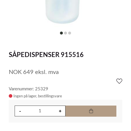
item
item
item
0
1
2
Item
1
SÅPEDISPENSER 915516
of
3
NOK
649
eksl. mva
Varenummer: 25329
Ingen på lager