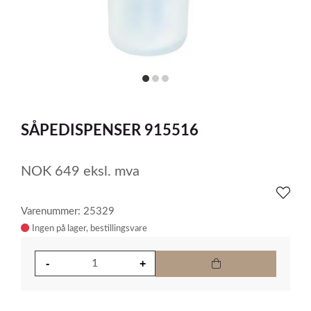
item
item
item
0
1
2
Item
1
SÅPEDISPENSER 915516
of
3
NOK
649
eksl. mva
Varenummer: 25329
Ingen på lager