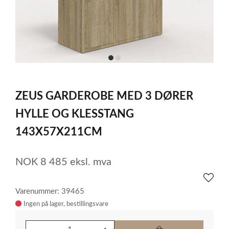
item
item
0
1
Item
1
ZEUS GARDEROBE MED 3 DØRER
of
2
HYLLE OG KLESSTANG
143X57X211CM
NOK
8 485
eksl. mva
Varenummer: 39465
Ingen på lager