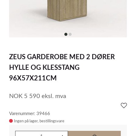
item
item
0
1
Item
1
ZEUS GARDEROBE MED 2 DØRER
of
2
HYLLE OG KLESSTANG
96X57X211CM
NOK
5 590
eksl. mva
Varenummer: 39466
Ingen på lager