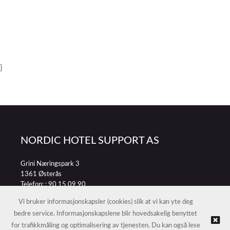
}
NORDIC HOTEL SUPPORT AS
Grini Næringspark 3
1361 Østerås
Telefon: :
90 15 09 90
E-post:
petter@nordichotelsupport.no
Vi bruker informasjonskapsler (cookies) slik at vi kan yte deg
bedre service. Informasjonskapslene blir hovedsakelig benyttet
for trafikkmåling og optimalisering av tjenesten. Du kan også lese
© NORDIC HOTEL SUPPORT AS |
Nettbutikk levert av Kréatif