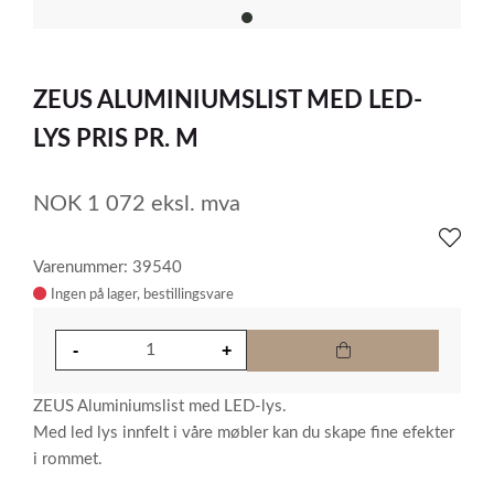
item
0
Item
1
ZEUS ALUMINIUMSLIST MED LED-
of
1
LYS PRIS PR. M
NOK
1 072
eksl. mva
Varenummer: 39540
Ingen på lager
ZEUS Aluminiumslist med LED-lys.
Med led lys innfelt i våre møbler kan du skape fine efekter
i rommet.