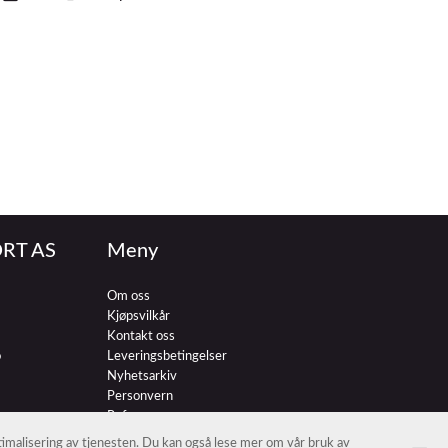
RT AS
Meny
Om oss
Kjøpsvilkår
Kontakt oss
o
Leveringsbetingelser
Nyhetsarkiv
Personvern
Referenser
ptimalisering av tjenesten. Du kan også lese mer om vår bruk av