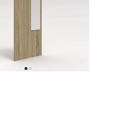
item
item
0
1