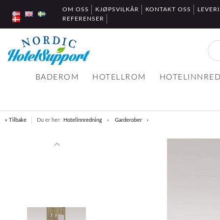
OM OSS
KJØPSVILKÅR
KONTAKT OSS
LEVER
REFERENSER
BADEROM
HOTELLROM
HOTELINNRE
« Tilbake
Du er her:
Hotelinnredning
Garderober