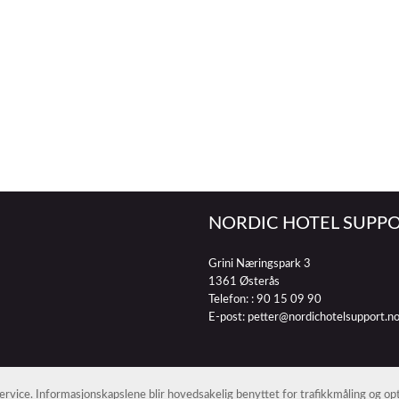
NORDIC HOTEL SUPPO
Grini Næringspark 3
1361 Østerås
Telefon: :
90 15 09 90
E-post:
petter@nordichotelsupport.n
 service. Informasjonskapslene blir hovedsakelig benyttet for trafikkmåling og o