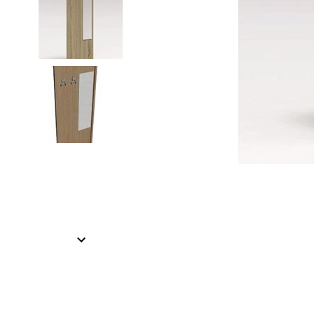
Item
1
of
2
Item
1
of
2