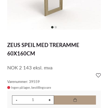
item
item
0
1
Item
1
ZEUS SPEIL MED TRERAMME
of
2
60X160CM
NOK
2 143
eksl. mva
Varenummer: 39559
Ingen på lager