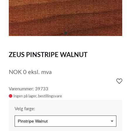
item
0
Item
1
ZEUS PINSTRIPE WALNUT
of
1
NOK
0
eksl. mva
Varenummer: 39733
Ingen på lager
Velg farge: