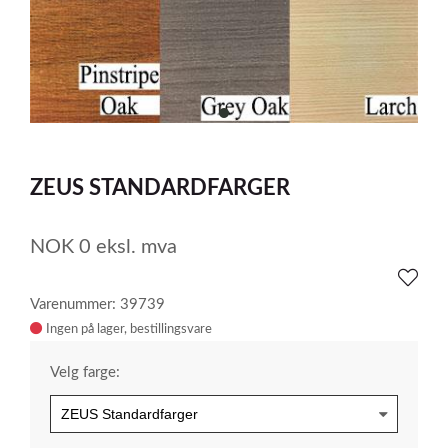
item
0
Item
1
ZEUS STANDARDFARGER
of
1
NOK
0
eksl. mva
Varenummer: 39739
Ingen på lager
Velg farge: