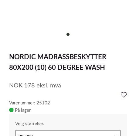
item
0
Item
1
NORDIC MADRASSBESKYTTER
of
1
80X200 (10) 60 DEGREE WASH
NOK
178
eksl. mva
Varenummer: 25102
På lager
Velg størrelse: