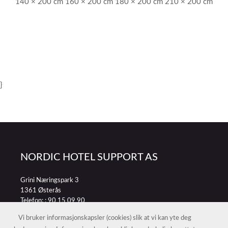
140 × 200 cm 160 × 200 cm 180 × 200 cm 210 × 200 cm
}
NORDIC HOTEL SUPPORT AS
Grini Næringspark 3
1361 Østerås
Telefon: :
90 15 09 90
E-post:
petter@nordichotelsupport.no
Vi bruker informasjonskapsler (cookies) slik at vi kan yte deg