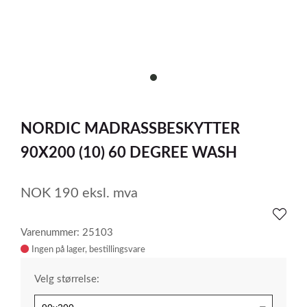
item
0
Item
1
NORDIC MADRASSBESKYTTER
of
1
90X200 (10) 60 DEGREE WASH
NOK
190
eksl. mva
Varenummer: 25103
Ingen på lager
Velg størrelse: