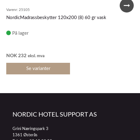
Varenr:
25105
NordicMadrassbeskytter 120x200 (8) 60 gr vask
På lager
NOK
232
eksl. mva
Se varianter
NORDIC HOTEL SUPPORT AS
Grini Næringspark 3
1361 Østerås