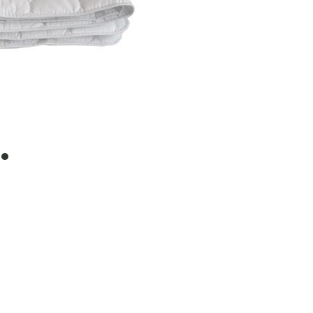
item
0