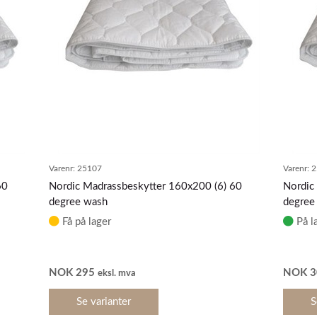
Varenr:
25107
Varenr:
2
60
Nordic Madrassbeskytter 160x200 (6) 60
Nordic
degree wash
degree
Få på lager
På l
NOK
295
NOK
3
eksl. mva
Se varianter
S