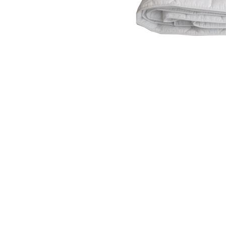
Item
1
of
1