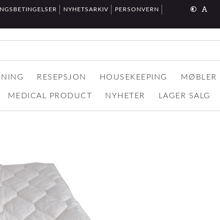
INGSBETINGELSER
NYHETSARKIV
PERSONVERN
DNING
RESEPSJON
HOUSEKEEPING
MØBLER
MEDICAL PRODUCT
NYHETER
LAGER SALG