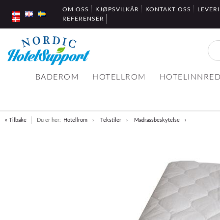
OM OSS
KJØPSVILKÅR
KONTAKT OSS
LEVER
REFERENSER
BADEROM
HOTELLROM
HOTELINNRE
« Tilbake
Du er her:
Hotellrom
Tekstiler
Madrassbeskytelse