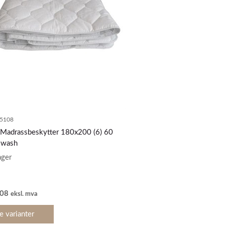
5108
 Madrassbeskytter 180x200 (6) 60
 wash
ager
08
eksl. mva
e varianter