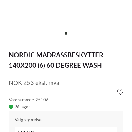
item
0
Item
1
NORDIC MADRASSBESKYTTER
of
1
140X200 (6) 60 DEGREE WASH
NOK
253
eksl. mva
Varenummer: 25106
På lager
Velg størrelse: