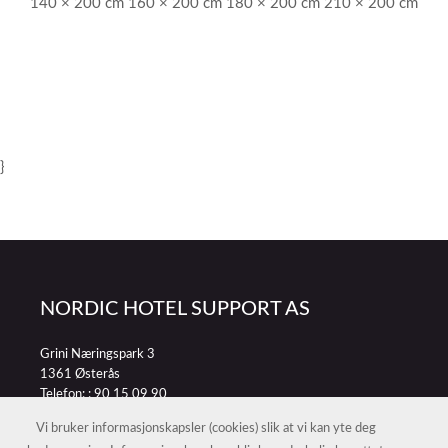
140 × 200 cm 160 × 200 cm 180 × 200 cm 210 × 200 cm
}
NORDIC HOTEL SUPPORT AS
Grini Næringspark 3
1361 Østerås
Telefon: :
90 15 09 90
E-post:
petter@nordichotelsupport.no
Vi bruker informasjonskapsler (cookies) slik at vi kan yte deg