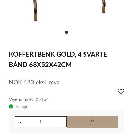
item
0
Item
1
KOFFERTBENK GOLD, 4 SVARTE
of
1
BÅND 68X52X42CM
NOK
423
eksl. mva
Varenummer: 25164
På lager