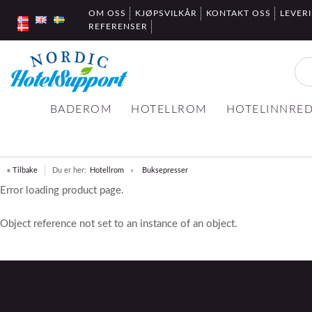
OM OSS
KJØPSVILKÅR
KONTAKT OSS
LEVER
REFERENSER
BADEROM
HOTELLROM
HOTELINNRE
« Tilbake
Du er her:
Hotellrom
Buksepresser
Error loading product page.
Object reference not set to an instance of an object.