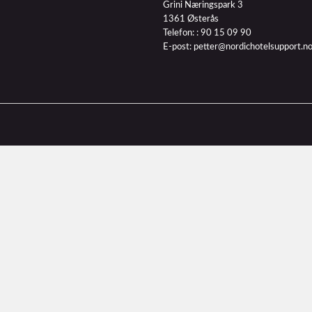
Grini Næringspark 3
1361 Østerås
Telefon: :
90 15 09 90
E-post:
petter@nordichotelsupport.n