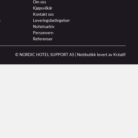
Om oss
Kjøpsvilkår
Kontakt oss
o
Leveringsbetingelser
Nyhetsarkiv
Personvern
Referenser
© NORDIC HOTEL SUPPORT AS |
Nettbutikk levert av Kréatif