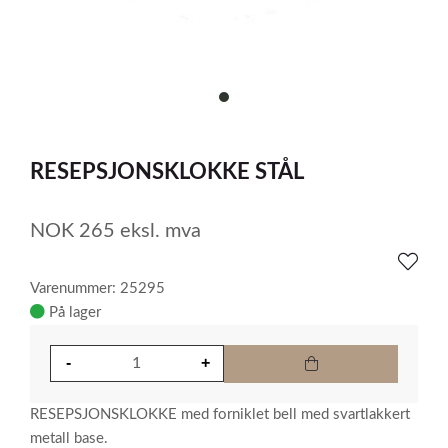
item
0
Item
1
RESEPSJONSKLOKKE STÅL
of
1
NOK
265
eksl. mva
Varenummer: 25295
På lager
RESEPSJONSKLOKKE med forniklet bell med svartlakkert
metall base.