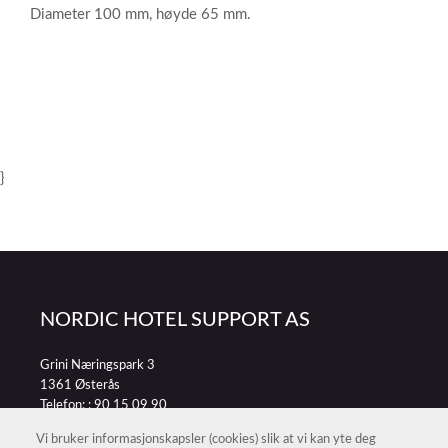
Diameter 100 mm, høyde 65 mm.
}
NORDIC HOTEL SUPPORT AS
Grini Næringspark 3
1361 Østerås
Telefon: :
90 15 09 90
E-post:
petter@nordichotelsupport.no
Vi bruker informasjonskapsler (cookies) slik at vi kan yte deg