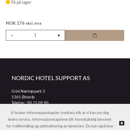
Få på lager
NOK
276
eksl. mva
NORDIC HOTEL SUPPORT AS
Grini Næringspark 3
1361 Østerås
Telefon: :
90 15 09 90
E-post:
petter@nordichotelsupport.no
Vi bruker informasjonskapsler (cookies) slik at vi kan yte deg
bedre service. Informasjonskapslene blir hovedsakelig benyttet
for trafikkmåling og optimalisering av tjenesten. Du kan også lese
© NORDIC HOTEL SUPPORT AS |
Nettbutikk levert av Kréatif