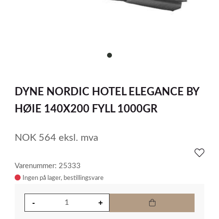
item
0
Item
1
DYNE NORDIC HOTEL ELEGANCE BY
of
1
HØIE 140X200 FYLL 1000GR
NOK
564
eksl. mva
Varenummer: 25333
Ingen på lager