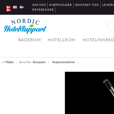
OM OSS
KJØPSVILKÅR
KONTAKT OSS
LEVER
REFERENSER
BADEROM
HOTELLROM
HOTELINNRE
« Tilbake
Du er her:
Resepsjon
Skopussemaskiner