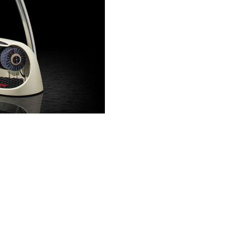
item
0