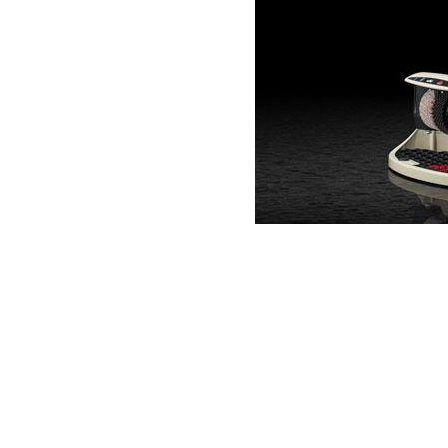
Item
1
of
1