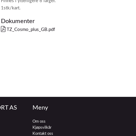
Finnes i ytterligere 6 farger.
1stk/kart.
Dokumenter
TZ_Cosmo_plus_GB.pdf
RT AS
Meny
Om oss
Kjøpsvilkår
Kontakt oss