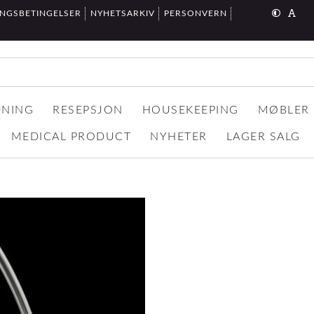
INGSBETINGELSER
NYHETSARKIV
PERSONVERN
DNING
RESEPSJON
HOUSEKEEPING
MØBLER
MEDICAL PRODUCT
NYHETER
LAGER SALG