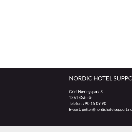
NORDIC HOTEL SUPPO
Grini Næringspark 3
1361 Østerås
Telefon: :
90 15 09 90
E-post:
petter@nordichotelsupport.n