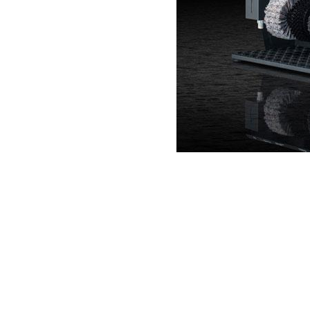
Item
1
of
1