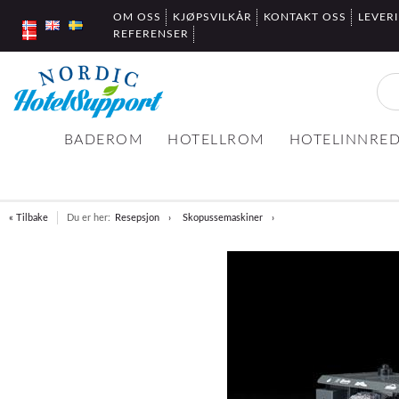
OM OSS
KJØPSVILKÅR
KONTAKT OSS
LEVER
REFERENSER
BADEROM
HOTELLROM
HOTELINNRE
« Tilbake
Du er her:
Resepsjon
Skopussemaskiner