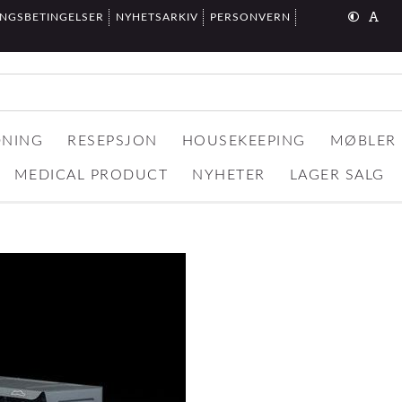
INGSBETINGELSER
NYHETSARKIV
PERSONVERN
DNING
RESEPSJON
HOUSEKEEPING
MØBLER
MEDICAL PRODUCT
NYHETER
LAGER SALG