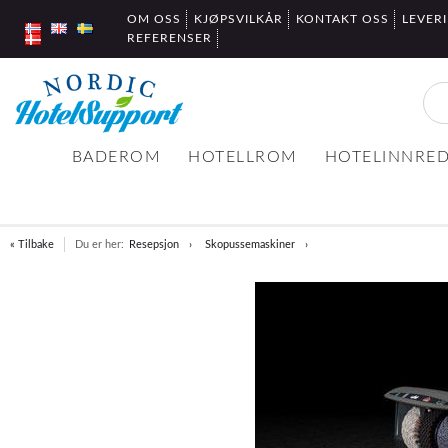
OM OSS
KJØPSVILKÅR
KONTAKT OSS
LEVER
REFERENSER
BADEROM
HOTELLROM
HOTELINNRE
« Tilbake
Du er her:
Resepsjon
Skopussemaskiner