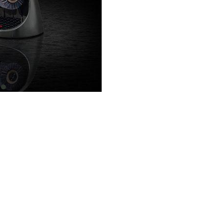
item
0