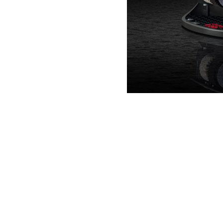
Item
1
of
1