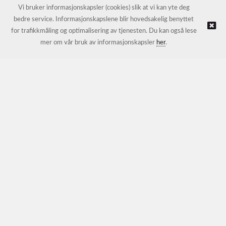
E-post:
petter@nordichotelsupport.no
Vi bruker informasjonskapsler (cookies) slik at vi kan yte deg
bedre service. Informasjonskapslene blir hovedsakelig benyttet
for trafikkmåling og optimalisering av tjenesten. Du kan også lese
© NORDIC HOTEL SUPPORT AS |
Nettbutikk levert av Kréatif
mer om vår bruk av informasjonskapsler
her
.