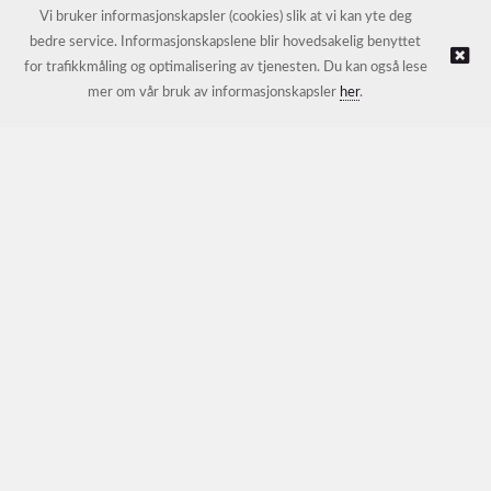
E-post:
petter@nordichotelsupport.no
Vi bruker informasjonskapsler (cookies) slik at vi kan yte deg
bedre service. Informasjonskapslene blir hovedsakelig benyttet
for trafikkmåling og optimalisering av tjenesten. Du kan også lese
© NORDIC HOTEL SUPPORT AS |
Nettbutikk levert av Kréatif
mer om vår bruk av informasjonskapsler
her
.