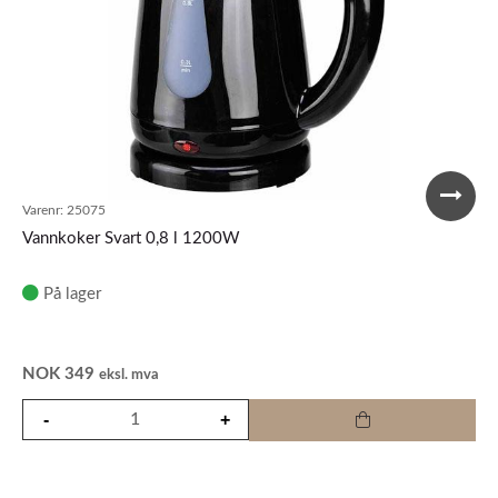
Varenr:
25075
Vannkoker Svart 0,8 l 1200W
På lager
NOK
349
eksl. mva