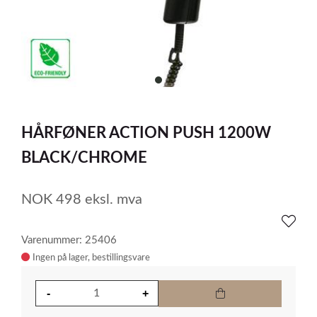
item
0
Item
1
HÅRFØNER ACTION PUSH 1200W
of
1
BLACK/CHROME
NOK
498
eksl. mva
Varenummer: 25406
Ingen på lager