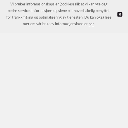
E-post:
petter@nordichotelsupport.no
Vi bruker informasjonskapsler (cookies) slik at vi kan yte deg
bedre service. Informasjonskapslene blir hovedsakelig benyttet
for trafikkmåling og optimalisering av tjenesten. Du kan også lese
© NORDIC HOTEL SUPPORT AS |
Nettbutikk levert av Kréatif
mer om vår bruk av informasjonskapsler
her
.