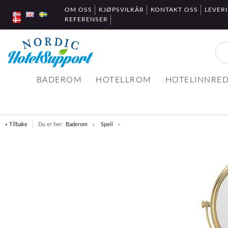
OM OSS
KJØPSVILKÅR
KONTAKT OSS
LEVER
REFERENSER
BADEROM
HOTELLROM
HOTELINNRE
« Tilbake
Du er her:
Baderom
Speil