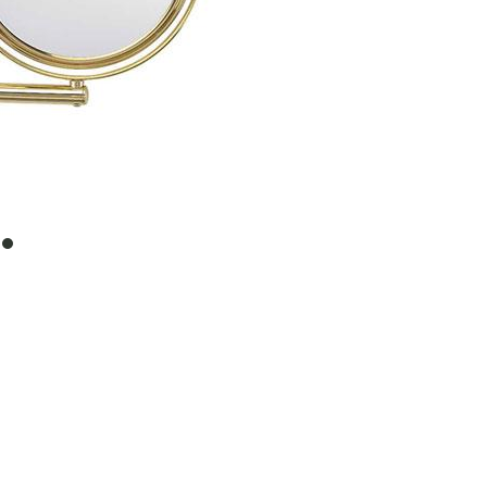
item
0