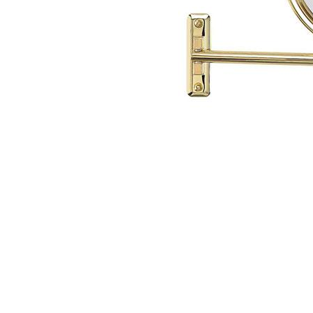
Item
1
of
1