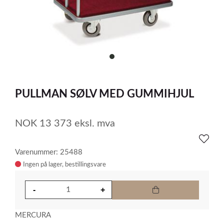
item
0
Item
1
PULLMAN SØLV MED GUMMIHJUL
of
1
NOK
13 373
eksl. mva
Varenummer: 25488
Ingen på lager
MERCURA