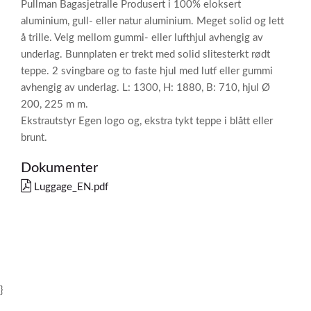
Pullman Bagasjetralle Produsert i 100% eloksert
aluminium, gull- eller natur aluminium. Meget solid og lett
å trille. Velg mellom gummi- eller lufthjul avhengig av
underlag. Bunnplaten er trekt med solid slitesterkt rødt
teppe. 2 svingbare og to faste hjul med lutf eller gummi
avhengig av underlag. L: 1300, H: 1880, B: 710, hjul Ø
200, 225 m m.
Ekstrautstyr Egen logo og, ekstra tykt teppe i blått eller
brunt.
Dokumenter
Luggage_EN.pdf
}