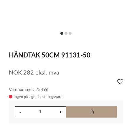
item
item
item
0
1
2
Item
1
HÅNDTAK 50CM 91131-50
of
3
NOK
282
eksl. mva
Varenummer: 25496
Ingen på lager