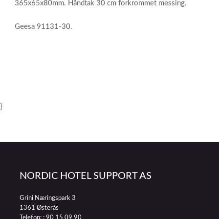
365x65x80mm. Håndtak 30 cm forkrommet messing.
Geesa 91131-30.
}
NORDIC HOTEL SUPPORT AS
Grini Næringspark 3
1361 Østerås
Telefon: :
90 15 09 90