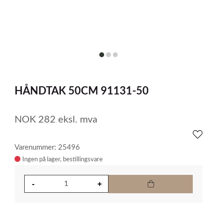
item
item
item
0
1
2
Item
1
HÅNDTAK 50CM 91131-50
of
3
NOK
282
eksl. mva
Varenummer: 25496
Ingen på lager