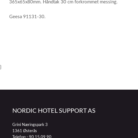
365x65x80mm. Håndtak 30 cm forkrommet messing.
Geesa 91131-30.
}
NORDIC HOTEL SUPPORT AS
Grini Næringspark 3
1361 Østerås
Telefon: :
90 15 09 90