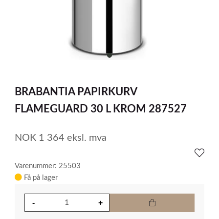
item
0
Item
1
BRABANTIA PAPIRKURV
of
1
FLAMEGUARD 30 L KROM 287527
NOK
1 364
eksl. mva
Varenummer: 25503
Få på lager