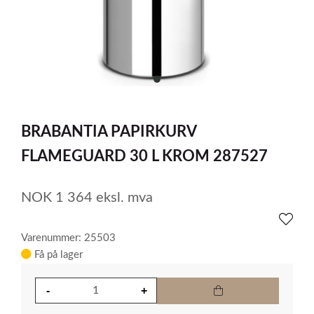
item
0
Item
1
BRABANTIA PAPIRKURV
of
1
FLAMEGUARD 30 L KROM 287527
NOK
1 364
eksl. mva
Varenummer: 25503
Få på lager