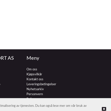
RT AS
Meny
Om oss
Kjøpsvilkår
Kontakt oss
o
Leveringsbetingelser
Nyhetsarkiv
Personvern
Referenser
ptimalisering av tjenesten. Du kan også lese mer om vår bruk av