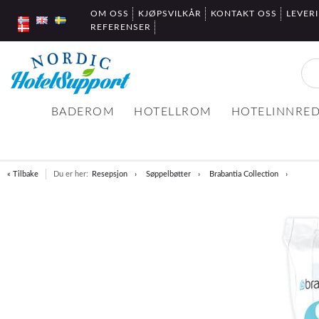
OM OSS
KJØPSVILKÅR
KONTAKT OSS
LEVER
REFERENSER
BADEROM
HOTELLROM
HOTELINNRE
« Tilbake
Du er her:
Resepsjon
Søppelbøtter
Brabantia Collection