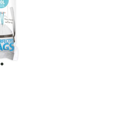
item
0