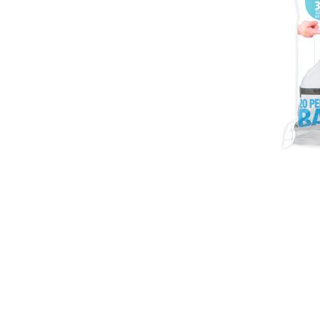
Item
1
of
1