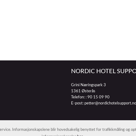
NORDIC HOTEL SUPPO
Grini Næringspark 3
1361 Østerås
Telefon: :
90 15 09 90
E-post:
petter@nordichotelsupport.n
 service. Informasjonskapslene blir hovedsakelig benyttet for trafikkmåling og o