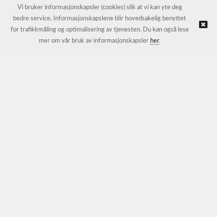
E-post:
petter@nordichotelsupport.no
Vi bruker informasjonskapsler (cookies) slik at vi kan yte deg
bedre service. Informasjonskapslene blir hovedsakelig benyttet
for trafikkmåling og optimalisering av tjenesten. Du kan også lese
© NORDIC HOTEL SUPPORT AS |
Nettbutikk levert av Kréatif
mer om vår bruk av informasjonskapsler
her
.