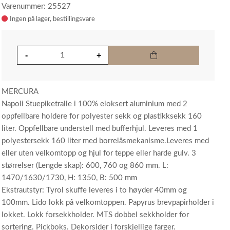
Varenummer: 25527
Ingen på lager
MERCURA
Napoli Stuepiketralle i 100% eloksert aluminium med 2
oppfellbare holdere for polyester sekk og plastikksekk 160
liter. Oppfellbare understell med bufferhjul. Leveres med 1
polyestersekk 160 liter med borrelåsmekanisme.Leveres med
eller uten velkomtopp og hjul for teppe eller harde gulv. 3
størrelser (Lengde skap): 600, 760 og 860 mm. L:
1470/1630/1730, H: 1350, B: 500 mm
Ekstrautstyr: Tyrol skuffe leveres i to høyder 40mm og
100mm. Lido lokk på velkomtoppen. Papyrus brevpapirholder i
lokket. Lokk forsekkholder. MTS dobbel sekkholder for
sortering. Pickboks. Dekorsider i forskjellige farger.