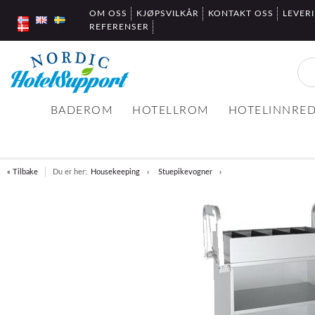
OM OSS
KJØPSVILKÅR
KONTAKT OSS
LEVER
REFERENSER
BADEROM
HOTELLROM
HOTELINNRE
« Tilbake
Du er her:
Housekeeping
Stuepikevogner