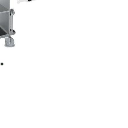
item
0