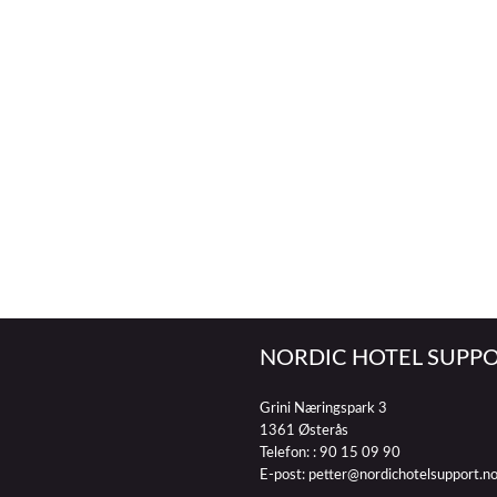
NORDIC HOTEL SUPPO
Grini Næringspark 3
1361 Østerås
Telefon: :
90 15 09 90
E-post:
petter@nordichotelsupport.n