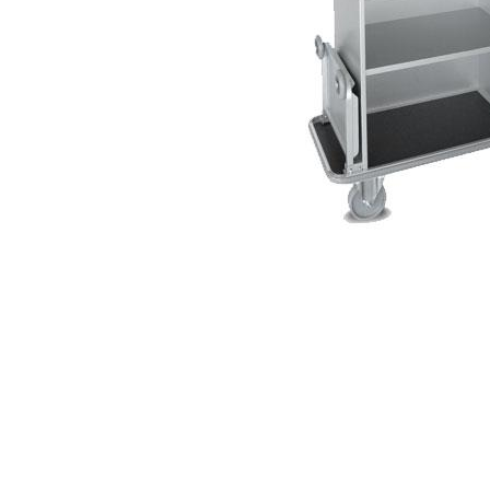
Item
1
of
1