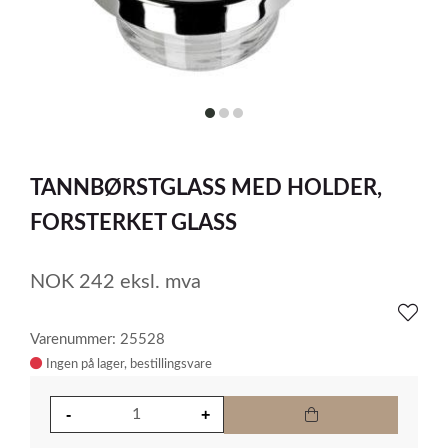
item
item
item
0
1
2
Item
1
TANNBØRSTGLASS MED HOLDER,
of
3
FORSTERKET GLASS
NOK
242
eksl. mva
Varenummer: 25528
Ingen på lager