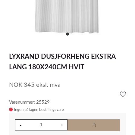
item
0
Item
1
LYXRAND DUSJFORHENG EKSTRA
of
1
LANG 180X240CM HVIT
NOK
345
eksl. mva
Varenummer: 25529
Ingen på lager