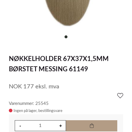
item
0
Item
1
NØKKELHOLDER 67X37X1,5MM
of
1
BØRSTET MESSING 61149
NOK
177
eksl. mva
Varenummer: 25545
Ingen på lager