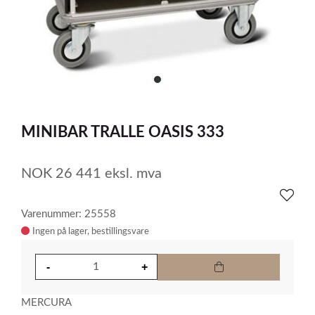
item
0
Item
1
MINIBAR TRALLE OASIS 333
of
1
NOK
26 441
eksl. mva
Varenummer: 25558
Ingen på lager
MERCURA