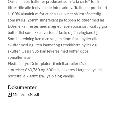
Oasis minibartraller er produsert som "a la carte" for å
tilfrestille alle individuelle interiørkrav. Trallen er produsert
i 100% aluminium for at den skal væer så letthåndterlig
som mulig. 25mm slingrekant på toppen to dører med lås.
Dørene kan festes med magnet i åpen posisjon. Kraftig grå
buffer list som ikke sverter. 2 faste og 2 svingbare hjul.
Som innredning kan man velg mellom faste hyller eller
skuffer med og uten karmer og uttrekkbare hyller og
skuffer. Oasis 335 kan leveres med buffer oppe
somalternativ.
Ekstrautstyr: Dekorplater til minibartraller fås til alle
størrelser 860,760 og 600mm. Leveres i fargene lys eik,
nøttetre, eik samt grå, lys blå og vanilje.
Dokumenter
Minibar_EN.pdf