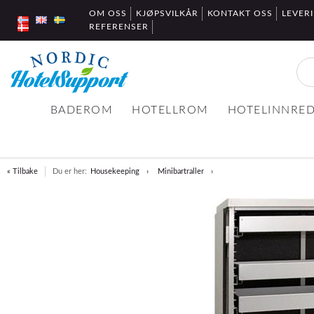
OM OSS
KJØPSVILKÅR
KONTAKT OSS
LEVER
REFERENSER
BADEROM
HOTELLROM
HOTELINNRE
« Tilbake
Du er her:
Housekeeping
Minibartraller