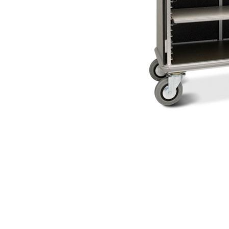
Item
1
of
1