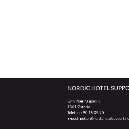
NORDIC HOTEL SUPPO
Grini Næringspark 3
1361 Østerås
Telefon: :
90 15 09 90
E-post:
petter@nordichotelsupport.n