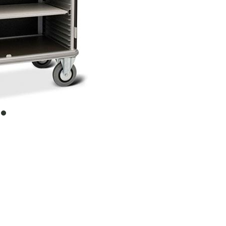
item
0