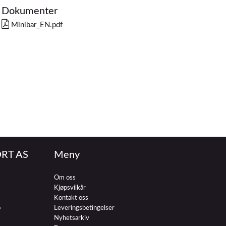
Dokumenter
Minibar_EN.pdf
RT AS
Meny
Om oss
Kjøpsvilkår
Kontakt oss
o
Leveringsbetingelser
Nyhetsarkiv