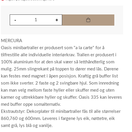
MERCURA
Oasis minibartraller er produsert som "a la carte" for å
tilfrestille alle individuelle interiørkrav. Trallen er produsert i
100% aluminium for at den skal væer så letthåndterlig som
mulig. 25mm slingrekant på toppen to dører med lås. Dørene
kan festes med magnet i åpen posisjon. Kraftig grå buffer list
som ikke sverter. 2 faste og 2 svingbare hjul. Som innredning
kan man velg mellom faste hyller eller skuffer med og uten
karmer og uttrekkbare hyller og skuffer. Oasis 335 kan leveres
med buffer oppe somalternativ.
Ekstrautstyr: Dekorplater til minibartraller fås til alle størrelser
860,760 og 600mm. Leveres i fargene lys eik, nøttetre, eik
samt grå, lys blå og vanilje.