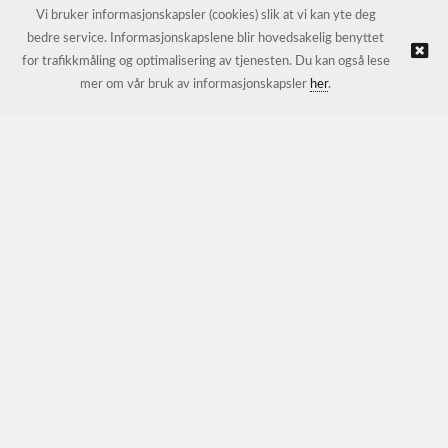
E-post:
petter@nordichotelsupport.no
Vi bruker informasjonskapsler (cookies) slik at vi kan yte deg
bedre service. Informasjonskapslene blir hovedsakelig benyttet
for trafikkmåling og optimalisering av tjenesten. Du kan også lese
© NORDIC HOTEL SUPPORT AS |
Nettbutikk levert av Kréatif
mer om vår bruk av informasjonskapsler
her
.