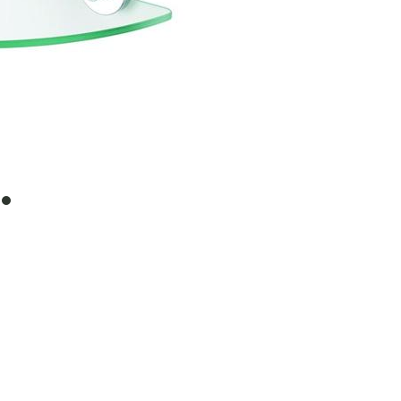
item
0