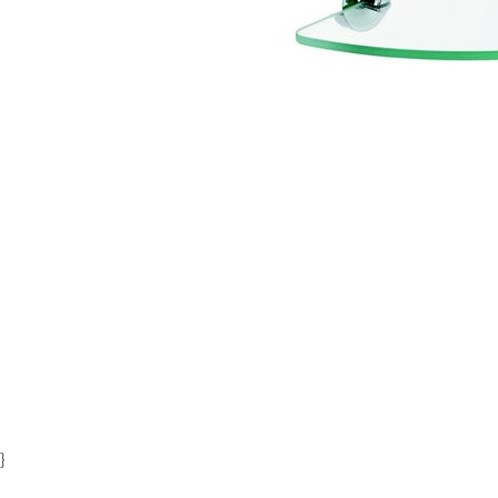
Item
1
of
1
}