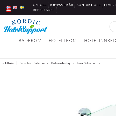
OM OSS
KJØPSVILKÅR
KONTAKT OSS
LEVER
REFERENSER
BADEROM
HOTELLROM
HOTELINNRE
« Tilbake
Du er her:
Baderom
Badromsbeslag
Luna Collection