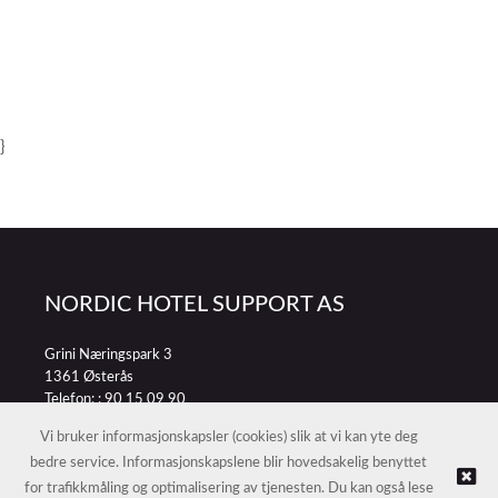
}
NORDIC HOTEL SUPPORT AS
Grini Næringspark 3
1361 Østerås
Telefon: :
90 15 09 90
E-post:
petter@nordichotelsupport.no
Vi bruker informasjonskapsler (cookies) slik at vi kan yte deg
bedre service. Informasjonskapslene blir hovedsakelig benyttet
for trafikkmåling og optimalisering av tjenesten. Du kan også lese
© NORDIC HOTEL SUPPORT AS |
Nettbutikk levert av Kréatif