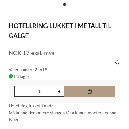
item
0
Item
1
HOTELLRING LUKKET I METALL TIL
of
1
GALGE
NOK
17
eksl. mva
Varenummer: 25618
På lager
Hotellring lukket i metall.
Må kunne demontere stangen får å kunne montere denne
typen.