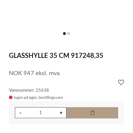
item
item
0
1
Item
1
GLASSHYLLE 35 CM 917248,35
of
2
NOK
947
eksl. mva
Varenummer: 25638
Ingen på lager