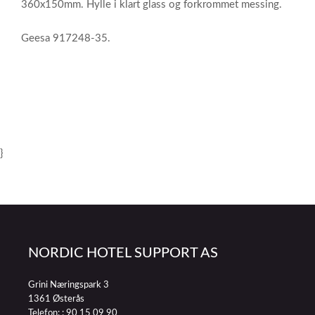
360x150mm. Hylle i klart glass og forkrommet messing.
Geesa 917248-35.
}
NORDIC HOTEL SUPPORT AS
Grini Næringspark 3
1361 Østerås
Telefon: :
90 15 09 90