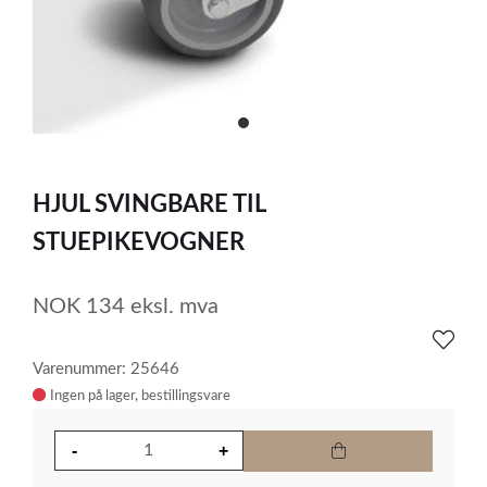
item
0
Item
1
HJUL SVINGBARE TIL
of
1
STUEPIKEVOGNER
NOK
134
eksl. mva
Varenummer: 25646
Ingen på lager