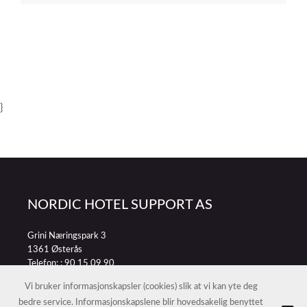
}
NORDIC HOTEL SUPPORT AS
Grini Næringspark 3
1361 Østerås
Telefon: :
90 15 09 90
E-post:
petter@nordichotelsupport.no
Vi bruker informasjonskapsler (cookies) slik at vi kan yte deg
bedre service. Informasjonskapslene blir hovedsakelig benyttet