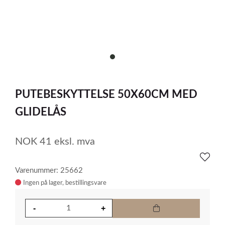
item
0
Item
1
PUTEBESKYTTELSE 50X60CM MED
of
1
GLIDELÅS
NOK
41
eksl. mva
Varenummer: 25662
Ingen på lager