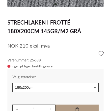
item
0
Item
1
STRECHLAKEN I FROTTÉ
of
1
180X200CM 145GR/M2 GRÅ
NOK
210
eksl. mva
Varenummer: 25688
Ingen på lager
Velg størrelse: