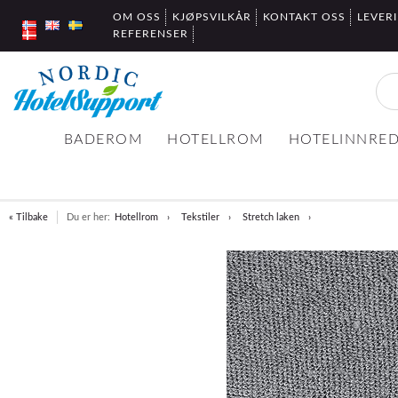
OM OSS
KJØPSVILKÅR
KONTAKT OSS
LEVER
REFERENSER
BADEROM
HOTELLROM
HOTELINNRE
« Tilbake
Du er her:
Hotellrom
Tekstiler
Stretch laken