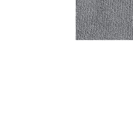
Item
1
of
1