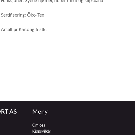
Funksjoner: Syede hjørner, ribber rundt og slipsbånd
Sertifisering: Öko-Tex
Antall pr Kartong 6 stk.
RT AS
Meny
Om oss
Kjøpsvilkår