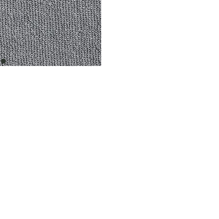
item
0