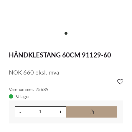
item
0
Item
1
HÅNDKLESTANG 60CM 91129-60
of
1
NOK
660
eksl. mva
Varenummer: 25689
På lager