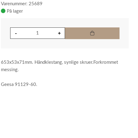
Varenummer: 25689
På lager
653x53x71mm. Håndklestang, synlige skruer.Forkrommet
messing.
Geesa 91129-60.