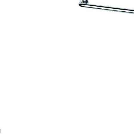
Item
1
of
1
}