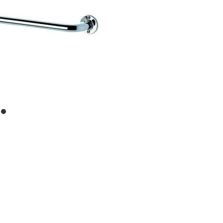
item
0