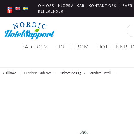
OM OSS
KJØPSVILKÅR
KONTAKT OSS
LEVER
REFERENSER
BADEROM
HOTELLROM
HOTELINNRE
« Tilbake
Du er her:
Baderom
Badromsbeslag
Standard Hotell